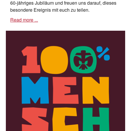
60-jähriges Jubiläum und freuen uns darauf, dieses
besondere Ereignis mit euch zu teilen.
Read more ...
Stammesversammlung 2024
Liebe Pfadfinder:innen, liebe Eltern,
hiermit möchten wir alle Mitglieder unseres
Pfadfinderstammes sowie deren Eltern und
Geschwister zur diesjährigen Stammesversammlung
am
20. April 2024 um 14.00 Uhr im Pfarrzentrum
Boele
einladen.
Read more ...
Für Demokratie – gegen
Rechtsextremismus
Do., 25.01.2024, 18 Uhr
Friedrich-Ebert-Platz